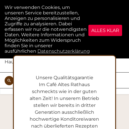
menu
Konditorei-Café Altes Rathaus
Hauptstraße 40
·
65719
·
Hofheim am Taunus
Unsere Qualitätsgarantie
search
Im Café Altes Rathaus
rch
schmeckts wie in der guten
alten Zeit! In unserem Betrieb
stellen wir bereits in dritter
Generation ausschließlich
hochwertige Konditoreiwaren
nach überlieferten Rezepten