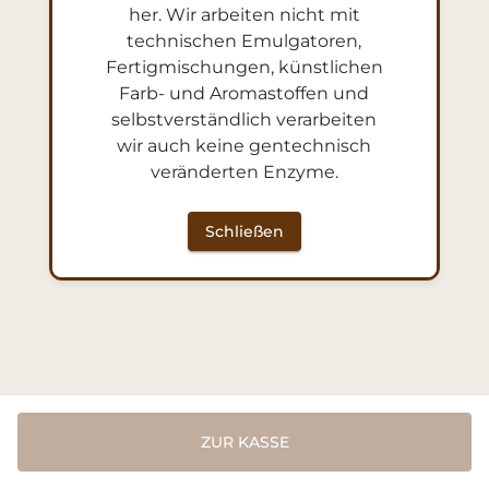
her. Wir arbeiten nicht mit
technischen Emulgatoren,
Fertigmischungen, künstlichen
Farb- und Aromastoffen und
selbstverständlich verarbeiten
wir auch keine gentechnisch
WIR NUTZEN
veränderten Enzyme.
Datenschutzerklärung
•
Impressum
Schließen
Version: 2026-08-06 09:44#5efe6abe10
ZUR KASSE